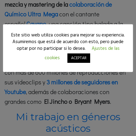
mezcla y mastering de la
colaboración de
Químico Ultra Mega
con el cantante
español
Cavano
, una canción tipo balada a la
que arreglé el sonido y di la calidad que exigen
Este sitio web utiliza cookies para mejorar su experiencia.
Asumiremos que está de acuerdo con esto, pero puede
los medios radiofónicos para que pudiera ser
optar por no participar si lo desea.
Ajustes de las
presentada. Este rapero (Químico Ultra Mega)
cookies
ACEPTAR
es uno de los más notorios de todo el panorama,
con más de 600 millones de reproducciones en
sus videoclips y
3 millones de seguidores en
Youtube
, además de colaboraciones con
grandes como
El Jincho o Bryant Myers
.
Mi trabajo en géneros
acústicos