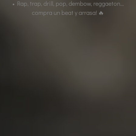
• Rap, trap, drill, pop, dembow, reggaeton...
compra un beat y arrasa! 🔥