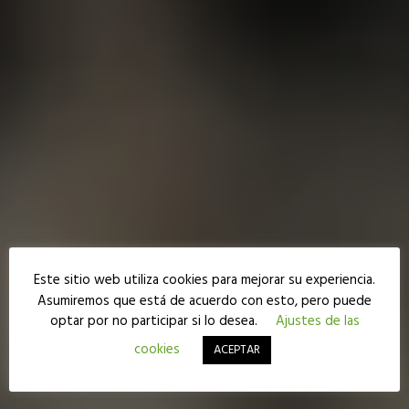
Este sitio web utiliza cookies para mejorar su experiencia.
COMPRA BEATS
Asumiremos que está de acuerdo con esto, pero puede
optar por no participar si lo desea.
Ajustes de las
• Llega a más gente
con un tema al nivel de la
cookies
ACEPTAR
💎
industria