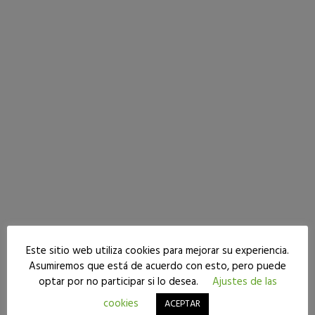
Este sitio web utiliza cookies para mejorar su experiencia.
Seguir leyendo
Asumiremos que está de acuerdo con esto, pero puede
optar por no participar si lo desea.
Ajustes de las
Corazones de litio: la
cookies
ACEPTAR