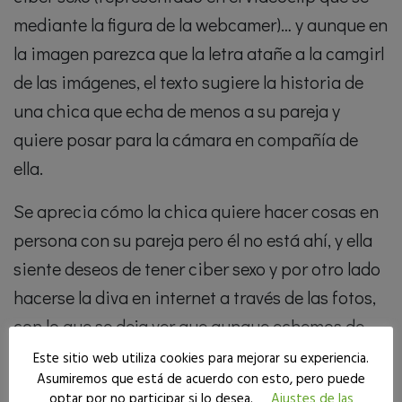
mediante la figura de la webcamer)… y aunque en
la imagen parezca que la letra atañe a la camgirl
de las imágenes, el texto sugiere la historia de
una chica que echa de menos a su pareja y
quiere posar para la cámara en compañía de
ella.
Se aprecia cómo la chica quiere hacer cosas en
persona con su pareja pero él no está ahí, y ella
siente deseos de tener ciber sexo y por otro lado
hacerse la diva en internet a través de las fotos,
con lo que se deja ver que aunque echemos de
menos la vida cuerpo a cuerpo y lo presencial, al
Este sitio web utiliza cookies para mejorar su experiencia.
Asumiremos que está de acuerdo con esto, pero puede
final también demandamos la vida a distancia
optar por no participar si lo desea.
Ajustes de las