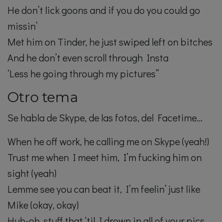
He don’t lick goons and if you do you could go
missin’
Met him on Tinder, he just swiped left on bitches
And he don’t even scroll through Insta
‘Less he going through my pictures”
Otro tema
Se habla de Skype, de las fotos, del Facetime…
When he off work, he calling me on Skype (yeah!)
Trust me when I meet him, I’m fucking him on
sight (yeah)
Lemme see you can beat it, I’m feelin’ just like
Mike (okay, okay)
Huh-oh, stuff that ‘til I drown in all of your pics