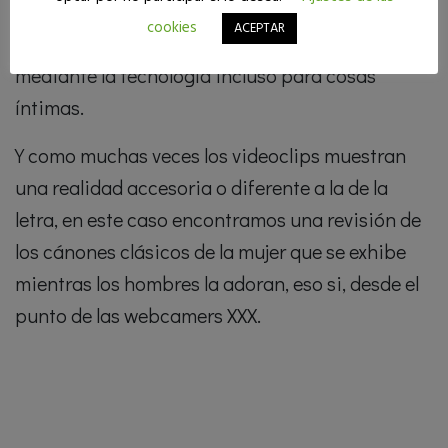
propia de nuestra época, y estamos
cookies
ACEPTAR
comenzando a acostumbrarnos a relacionarnos
mediante la tecnología incluso para cosas
íntimas.
Y como muchas veces los videoclips muestran
una realidad accesoria o diferente a la de la
letra, en este caso encontramos una revisión de
los cánones clásicos de la mujer que se exhibe
mientras los hombres la adoran, eso si, desde el
punto de las webcamers XXX.