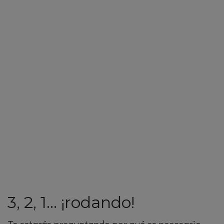
3, 2, 1… ¡rodando!