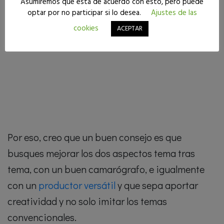
Asumiremos que está de acuerdo con esto, pero puede
optar por no participar si lo desea.
Ajustes de las
cookies
ACEPTAR
Por eso, creo que un buen consejo es que
busques mejorar los dos aspectos tema tras
tema, con un buen camarógrafo, e igualmente
con un
productor versátil
y que sepa aportar
creatividad y no solo imitar los temas
convencionales.