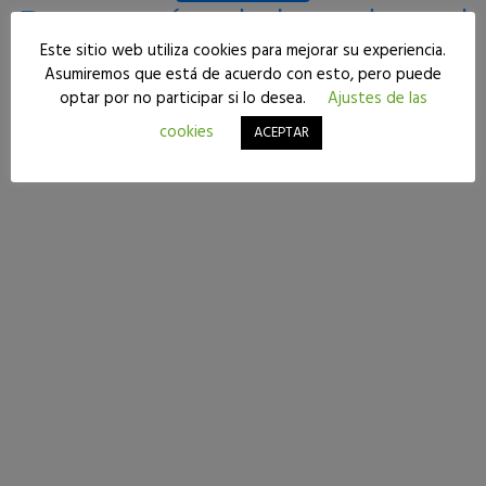
Reggaetón: de la cadera al
Este sitio web utiliza cookies para mejorar su experiencia.
corazón en tres etapas. La
Asumiremos que está de acuerdo con esto, pero puede
historia del género más
optar por no participar si lo desea.
Ajustes de las
cookies
ACEPTAR
versátil de la historia