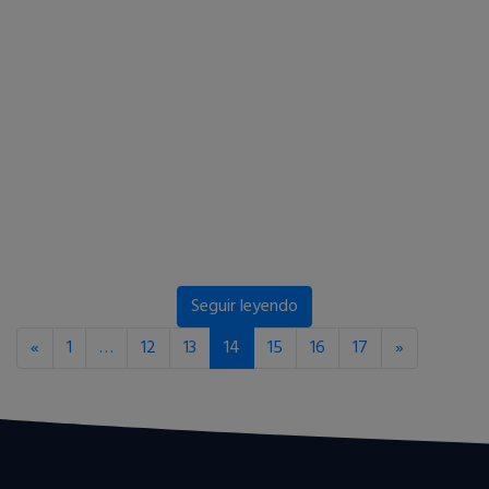
Seguir leyendo
«
1
…
12
13
14
15
16
17
»