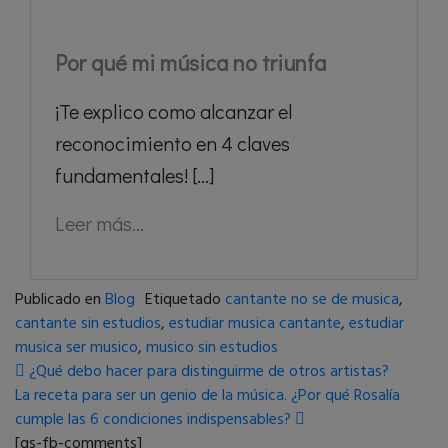
Por qué mi música no triunfa
¡Te explico como alcanzar el
reconocimiento en 4 claves
fundamentales! [...]
Leer más...
Publicado en
Blog
Etiquetado
cantante no se de musica
,
cantante sin estudios
,
estudiar musica cantante
,
estudiar
musica ser musico
,
musico sin estudios
Navegación de entradas
¿Qué debo hacer para distinguirme de otros artistas?
La receta para ser un genio de la música. ¿Por qué Rosalía
cumple las 6 condiciones indispensables?
[gs-fb-comments]