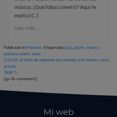
música. ¿Qué fallos cometió? Aquí te
explico! [...]
Leer más...
Publicado en
Pianista
Etiquetado
jazz
,
jazzer
,
músico
,
pianista
,
piano
,
salsa
Navegación de entradas
Un EP: el fruto de haberme encontrado a mí mismo como
artista
TRAP
[gs-fb-comments]
Mi web