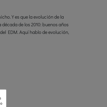
ho. Y es que la evolución de la
a década de los 2010: buenos años
e del EDM. Aquí hablo de evolución,
s
lo