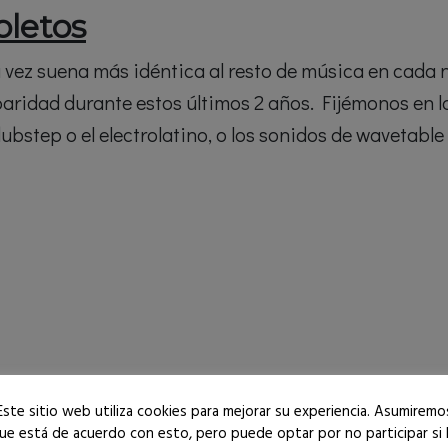
letos
ez suena más idéntica al resto de música en cada nic
ridad durante estos últimos 2 años. Fijémonos en l
ubstep o el electrolatino, o los sonidos de wavetabl
Este sitio web utiliza cookies para mejorar su experiencia. Asumiremo
ue está de acuerdo con esto, pero puede optar por no participar si 