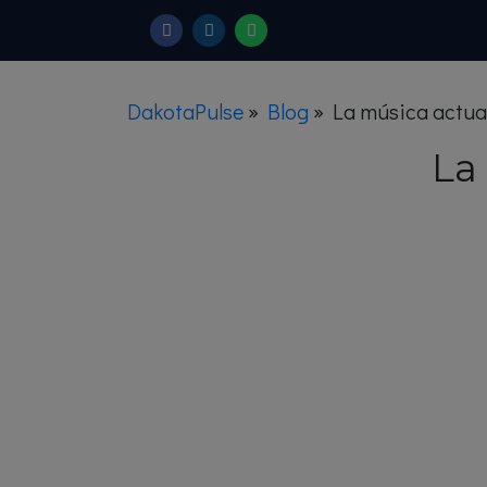
DakotaPulse
»
Blog
»
La música actu
La